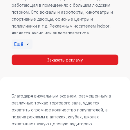
работающая в помещениях с большим людским
потоком. Это вокзалы и аэропорты, кинотеатры и
спортивные дворцы, офисные центры и
поликлиники и т.д. Рекламным носителем Indoor
является аудио или видеоаппаратура,
размещенная внутри здания. Наибольшую
Ещё
эффективность приносит такой вид рекламы в
местах продаж, поскольку воздействие на
Заказать рекламу
покупателя в момент выбора товара наиболее
эффективно, т.к. более 60% покупок совершается
случайно. Заострить внимание покупателя на
определенном товаре, показать его важность и
необходимость – в этом и заключается «работа»
Indoor рекламы.
Благодаря визуальным экранам, размещенным в
различных точках торгового зала, удается
охватить огромное количество покупателей, а
подача рекламы в аптеках, клубах, школах
охватывает узкую целевую аудиторию.