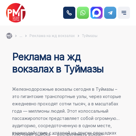
...
Реклама на жд вокзалах
Туймазы
Реклама на жд
вокзалах в Туймазы
Железнодорожные вокзалы сегодня в Туймазы –
это гигантские транспортные узлы, через которые
ежедневно проходят сотни тысяч, а в масштабах
года — миллионы людей. Этот колоссальный
пассажиропоток представляет собой огромную
аудиторию, сосредоточенную в одном месте,
взаимодействие с которой на других площадках
Ключевая ошибка — воспринимать вокзал