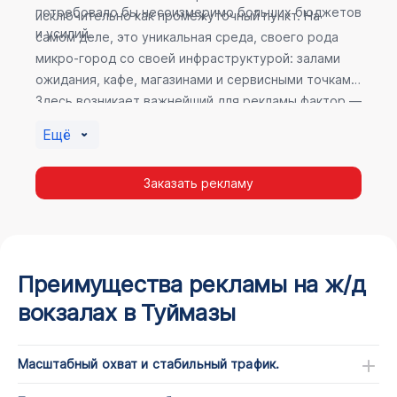
потребовало бы несоизмеримо больших бюджетов
исключительно как промежуточный пункт. На
и усилий.
самом деле, это уникальная среда, своего рода
микро-город со своей инфраструктурой: залами
ожидания, кафе, магазинами и сервисными точками.
Здесь возникает важнейший для рекламы фактор —
высокое время пребывания. В момент ожидания
Ещё
пассажир максимально открыт для информации, а
его внимание не так рассеяно, как при беглом
Заказать рекламу
просмотре постов в соцсетях.
Преимущества рекламы на ж/д
вокзалах в Туймазы
Масштабный охват и стабильный трафик.