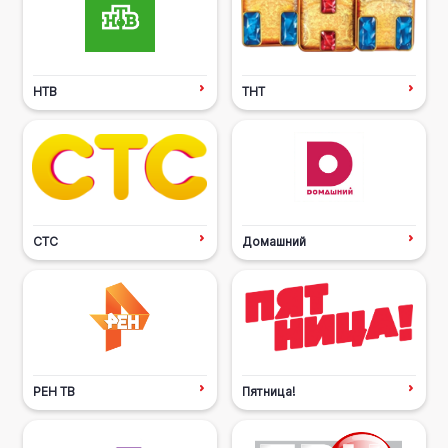
НТВ
ТНТ
СТС
Домашний
РЕН ТВ
Пятница!