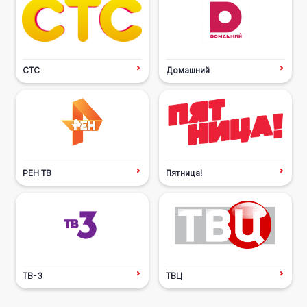
СТС
Домашний
РЕН ТВ
Пятница!
ТВ-3
ТВЦ