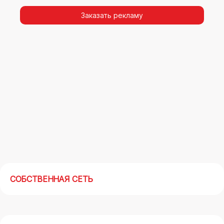
видимости, а также высокая частота
повторных контактов.
Заказать рекламу
Реклама на арках(мегасайтах) в Туймазы –
современный маркетинговый инструмент,
позволяющий в кратчайшие сроки получить
максимальный отклик.
СОБСТВЕННАЯ СЕТЬ