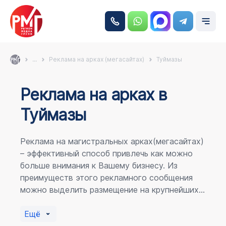
...
Реклама на арках (мегасайтах)
Туймазы
Реклама на аркаx в
Туймазы
Реклама на магистральных арках(мегасайтах)
– эффективный способ привлечь как можно
больше внимания к Вашему бизнесу. Из
преимуществ этого рекламного сообщения
можно выделить размещение на крупнейших
магистралях города, по отношению к
пешеходному потоку расположение в прямой
Ещё