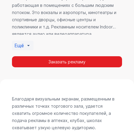
работающая в помещениях с большим людским
потоком. Это вокзалы и аэропорты, кинотеатры и
спортивные дворцы, офисные центры и
поликлиники и т.д. Рекламным носителем Indoor
является аудио или видеоаппаратура,
размещенная внутри здания. Наибольшую
Ещё
эффективность приносит такой вид рекламы в
местах продаж, поскольку воздействие на
Заказать рекламу
покупателя в момент выбора товара наиболее
эффективно, т.к. более 60% покупок совершается
случайно. Заострить внимание покупателя на
определенном товаре, показать его важность и
необходимость – в этом и заключается «работа»
Indoor рекламы.
Благодаря визуальным экранам, размещенным в
различных точках торгового зала, удается
охватить огромное количество покупателей, а
подача рекламы в аптеках, клубах, школах
охватывает узкую целевую аудиторию.