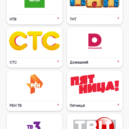
НТВ
ТНТ
СТС
Домашний
РЕН ТВ
Пятница!