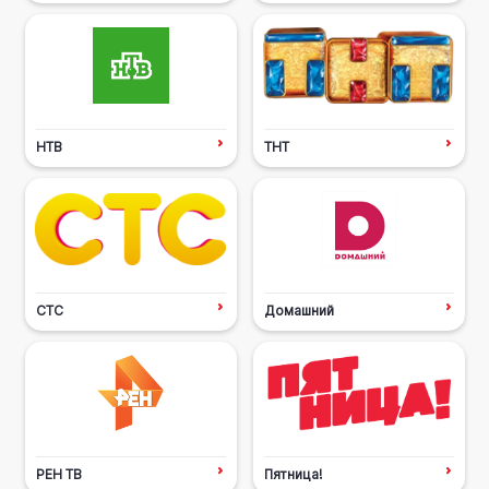
НТВ
ТНТ
СТС
Домашний
РЕН ТВ
Пятница!