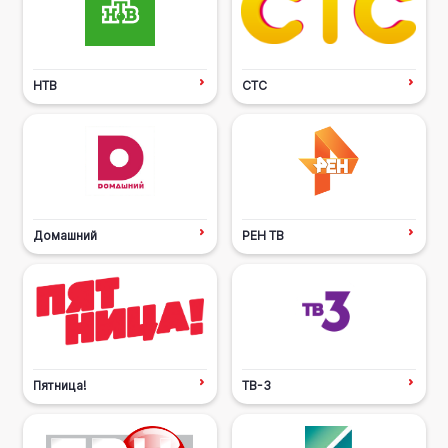
НТВ
СТС
Домашний
РЕН ТВ
Пятница!
ТВ-3