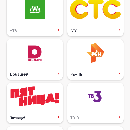
НТВ
СТС
Домашний
РЕН ТВ
Пятница!
ТВ-3