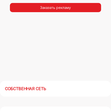
видимости, а также высокая частота
повторных контактов.
Заказать рекламу
Реклама на арках(мегасайтах) в Асбесте –
современный маркетинговый инструмент,
позволяющий в кратчайшие сроки получить
максимальный отклик.
СОБСТВЕННАЯ СЕТЬ