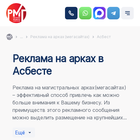
...
Реклама на арках (мегасайтах)
Асбест
Реклама на аркаx в
Асбесте
Реклама на магистральных арках(мегасайтах)
– эффективный способ привлечь как можно
больше внимания к Вашему бизнесу. Из
преимуществ этого рекламного сообщения
можно выделить размещение на крупнейших
магистралях города, по отношению к
пешеходному потоку расположение в прямой
Ещё