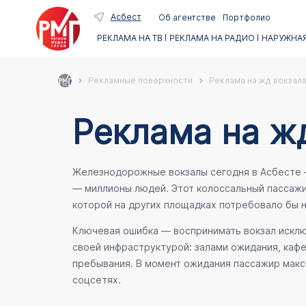
Асбест
Об агентстве
Портфолио
РЕКЛАМА НА ТВ
РЕКЛАМА НА РАДИО
НАРУЖНАЯ
Рекламные поверхности
Реклама на жд вокзала
Реклама на жд
Железнодорожные вокзалы сегодня в Асбесте – 
— миллионы людей. Этот колоссальный пассаж
которой на других площадках потребовало бы
Ключевая ошибка — воспринимать вокзал исключ
своей инфраструктурой: залами ожидания, каф
пребывания. В момент ожидания пассажир макси
соцсетях.