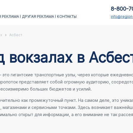
8-800-7
 РЕКЛАМА
ДРУГАЯ РЕКЛАМА
КОНТАКТЫ
info@regio
х
Асбест
 вокзалах в Асбес
это гигантские транспортные узлы, через которые ежедневно 
иропоток представляет собой огромную аудиторию, сосредото
 несоизмеримо больших бюджетов и усилий.
ительно как промежуточный пункт. На самом деле, это уника
е, магазинами и сервисными точками. Здесь возникает важней
мально открыт для информации, а его внимание не так рассея