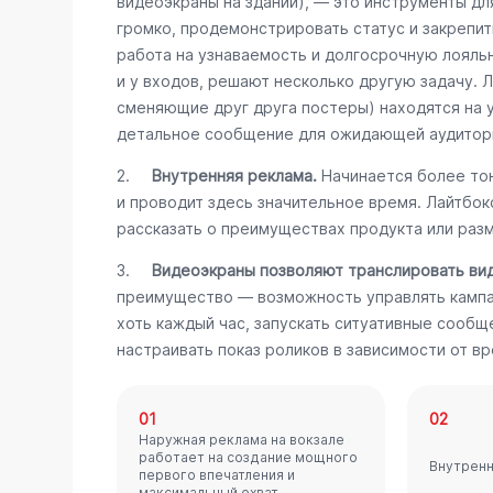
видеоэкраны на здании), — это инструменты дл
громко, продемонстрировать статус и закрепит
работа на узнаваемость и долгосрочную лояль
и у входов, решают несколько другую задачу. 
сменяющие друг друга постеры) находятся на 
детальное сообщение для ожидающей аудитор
2.
Внутренняя реклама.
Начинается более тон
и проводит здесь значительное время. Лайтбо
рассказать о преимуществах продукта или разм
3.
Видеоэкраны позволяют транслировать ви
преимущество — возможность управлять кампа
хоть каждый час, запускать ситуативные сообщ
настраивать показ роликов в зависимости от вр
01
02
Наружная реклама на вокзале
работает на создание мощного
Внутренн
первого впечатления и
максимальный охват.