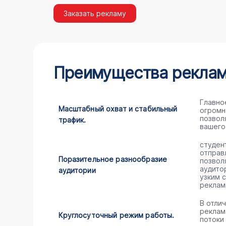
Заказать рекламу
Преимущества рекламы
Главно
Масштабный охват и стабильный
огромн
позвол
трафик.
вашего
студен
отправ
Поразительное разнообразие
позвол
аудито
аудитории
узким 
реклам
В отли
реклам
Круглосуточный режим работы.
потоки