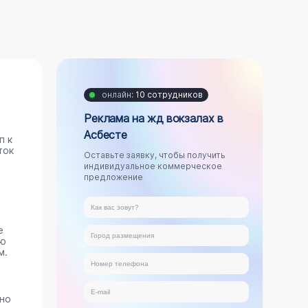
онлайн:
10 сотрудников
Реклама на жд вокзалах в
Асбесте
п к
ток
Оставьте заявку, чтобы получить
индивидуальное коммерческое
предложение
е
ую
м.
ано