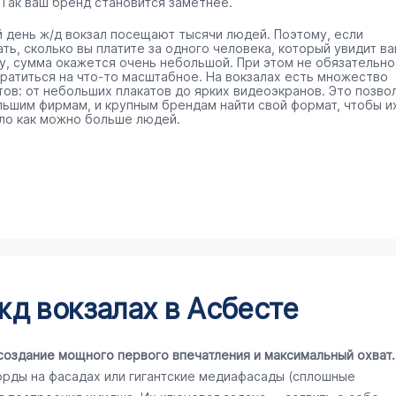
 Так ваш бренд становится заметнее.
 день ж/д вокзал посещают тысячи людей. Поэтому, если
ть, сколько вы платите за одного человека, который увидит в
у, сумма окажется очень небольшой. При этом не обязательно
тратиться на что-то масштабное. На вокзалах есть множество
тов: от небольших плакатов до ярких видеоэкранов. Это позво
льшим фирмам, и крупным брендам найти свой формат, чтобы и
ло как можно больше людей.
д вокзалах в Асбесте
создание мощного первого впечатления и максимальный охват.
орды на фасадах или гигантские медиафасады (сплошные