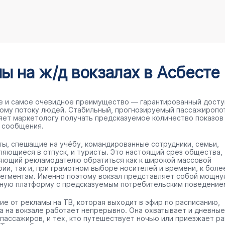
 на ж/д вокзалах в Асбесте
е и самое очевидное преимущество — гарантированный досту
ому потоку людей. Стабильный, прогнозируемый пассажиропо
яет маркетологу получать предсказуемое количество показов
 сообщения.
ты, спешащие на учёбу, командированные сотрудники, семьи,
ляющиеся в отпуск, и туристы. Это настоящий срез общества,
яющий рекламодателю обратиться как к широкой массовой
рии, так и, при грамотном выборе носителей и времени, к боле
сегментам. Именно поэтому вокзал представляет собой мощн
ную платформу с предсказуемым потребительским поведение
чие от рекламы на ТВ, которая выходит в эфир по расписанию,
а на вокзале работает непрерывно. Она охватывает и дневные
 пассажиров, и тех, кто путешествует ночью или приезжает р