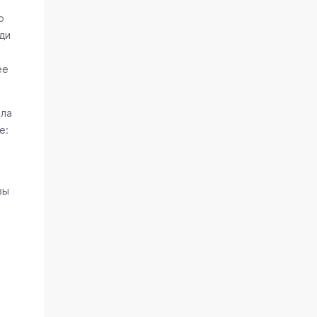
о
ди
ее
ала
е:
вы