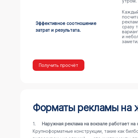
утром.
Каждый
посчита
реклам
Эффективное соотношение
сразу 
затрат и результата.
вариан
и небо
замети
Получить просчёт
Форматы рекламы на ж
1.
Наружная реклама на вокзале работает на 
Крупноформатные конструкции, такие как билб