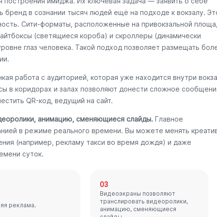
я построения имиджа. Их ключевая задача — заявить о себе
ь бренд в сознании тысяч людей ещё на подходе к вокзалу. Эт
ность. Сити-форматы, расположенные на привокзальной площа
Лайтбоксы (светящиеся короба) и скроллеры (динамически
уровне глаз человека. Такой подход позволяет размещать бол
ии.
кая работа с аудиторией, которая уже находится внутри вокз
ксы в коридорах и залах позволяют донести сложное сообщени
естить QR-код, ведущий на сайт.
деоролики, анимацию, сменяющиеся слайды.
Главное
нией в режиме реального времени. Вы можете менять креати
ения (например, рекламу такси во время дождя) и даже
емени суток.
03
Видеоэкраны позволяют
транслировать видеоролики,
яя реклама.
анимацию, сменяющиеся
слайды.