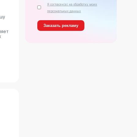
Я согласен(а) на обработку моих
персональных данных
ашу
ляет
х