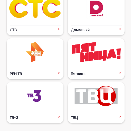
СТС
Домашний
РЕН ТВ
Пятница!
ТВ-3
ТВЦ