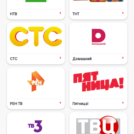
НТВ
ТНТ
СТС
Домашний
РЕН ТВ
Пятница!