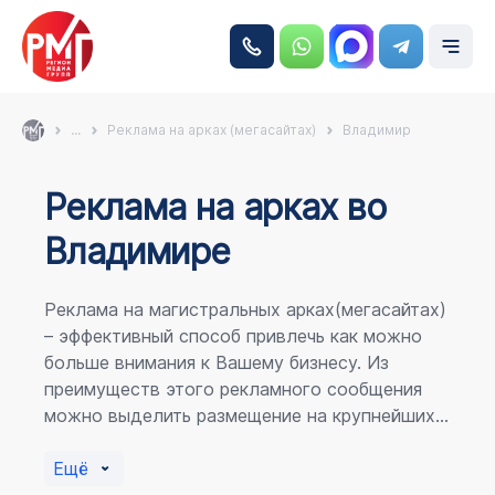
...
Реклама на арках (мегасайтах)
Владимир
Реклама на аркаx во
Владимире
Реклама на магистральных арках(мегасайтах)
– эффективный способ привлечь как можно
больше внимания к Вашему бизнесу. Из
преимуществ этого рекламного сообщения
можно выделить размещение на крупнейших
магистралях города, по отношению к
пешеходному потоку расположение в прямой
Ещё