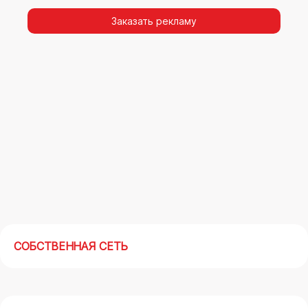
видимости, а также высокая частота
повторных контактов.
Заказать рекламу
Реклама на арках(мегасайтах) во Владимире
– современный маркетинговый инструмент,
позволяющий в кратчайшие сроки получить
максимальный отклик.
СОБСТВЕННАЯ СЕТЬ